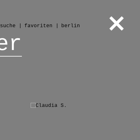
suche
favoriten
berlin
er