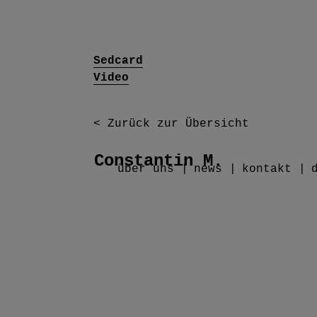
Sedcard
.
Video
< Zurück zur Übersicht
Constantin M.
über uns
news
kontakt