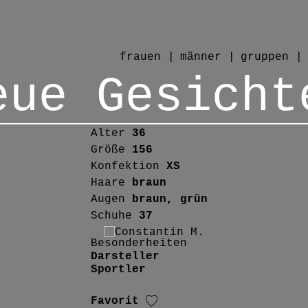
frauen
männer
gruppen
eue Gesicht
Alter
36
Größe
156
Konfektion
XS
Haare
braun
Augen
braun, grün
Schuhe
37
Besonderheiten
Darsteller
Sportler
Favorit