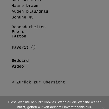
Haare
braun
Augen
blau/grau
Schuhe
43
Besonderheiten
Profi
Tattoo
Favorit
Sedcard
Video
< Zurück zur Übersicht
Diese Website benutzt Cookies. Wenn du die Website weiter
über uns
news
kontakt
nutzt, gehen wir von deinem Einverständnis aus.
datenschutz
impressum