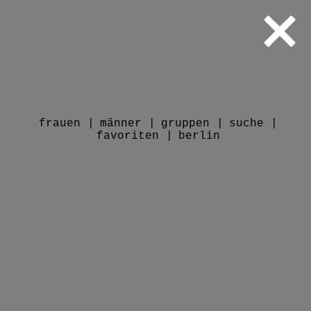
frauen
männer
gruppen
suche
favoriten
berlin