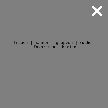
frauen
männer
gruppen
suche
favoriten
berlin