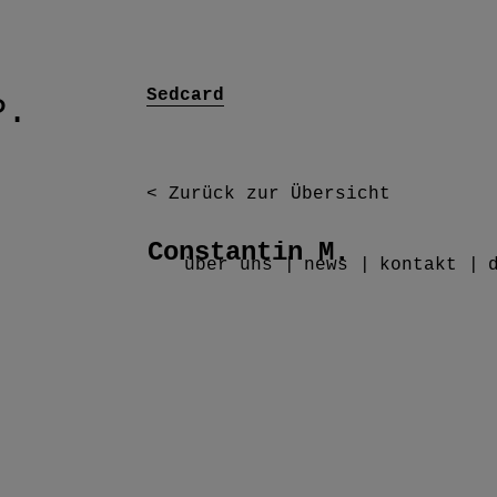
Sedcard
P.
< Zurück zur Übersicht
Constantin M.
über uns
news
kontakt