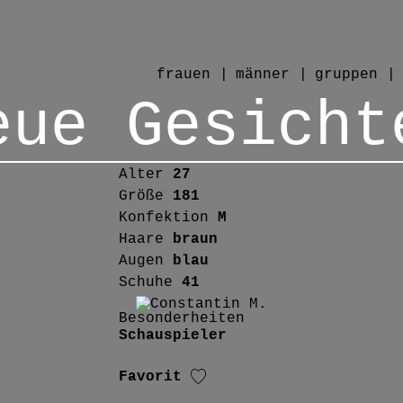
frauen
männer
gruppen
eue Gesicht
Alter
27
Größe
181
Konfektion
M
Haare
braun
Augen
blau
Schuhe
41
Besonderheiten
Schauspieler
Favorit