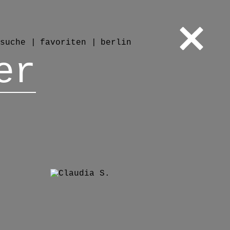
suche
favoriten
berlin
er